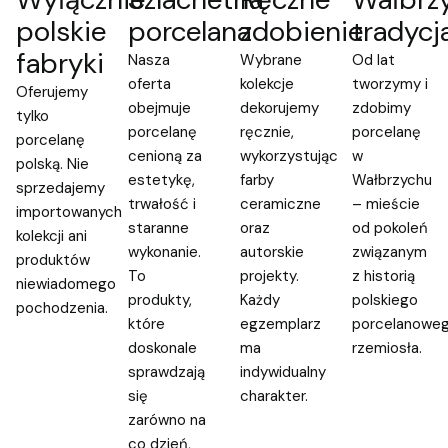
polskie
porcelana
zdobienie
tradycj
fabryki
Nasza
Wybrane
Od lat
oferta
kolekcje
tworzymy i
Oferujemy
obejmuje
dekorujemy
zdobimy
tylko
porcelanę
ręcznie,
porcelanę
porcelanę
cenioną za
wykorzystując
w
polską. Nie
estetykę,
farby
Wałbrzychu
sprzedajemy
trwałość i
ceramiczne
– mieście
importowanych
staranne
oraz
od pokoleń
kolekcji ani
wykonanie.
autorskie
związanym
produktów
To
projekty.
z historią
niewiadomego
produkty,
Każdy
polskiego
pochodzenia.
które
egzemplarz
porcelanowe
doskonale
ma
rzemiosła.
sprawdzają
indywidualny
się
charakter.
zarówno na
co dzień,