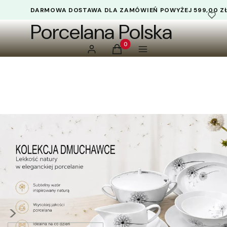
DARMOWA DOSTAWA DLA ZAMÓWIEŃ POWYŻEJ 599,00 Z
Porcelana Polska
Produkty w koszyku: 0. Zobacz 
Zaloguj się
Koszyk
Menu
>