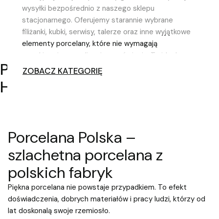
Cena regularna:
125,00 zł
-40%
wysyłki bezpośrednio z naszego sklepu
Najniższa cena:
125,00 zł
-40%
stacjonarnego. Oferujemy starannie wybrane
filiżanki, kubki, serwisy, talerze oraz inne wyjątkowe
elementy porcelany, które nie wymagają
oczekiwania na realizację zamówienia. To idealne
PORCELANA DOSTĘPNA W 48
rozwiązanie dla osób poszukujących eleganckiej
ZOBACZ KATEGORIĘ
porcelany z szybką dostawą – zarówno na prezent,
H
jak i do własnego domu. Wyjątkowe wzory, wysoka
jakość wykonania oraz dostępność od ręki
pozwalają cieszyć się piękną porcelaną bez
długiego czasu oczekiwania.
Porcelana Polska –
szlachetna porcelana z
polskich fabryk
Piękna porcelana nie powstaje przypadkiem. To efekt
doświadczenia, dobrych materiałów i pracy ludzi, którzy od
lat doskonalą swoje rzemiosło.