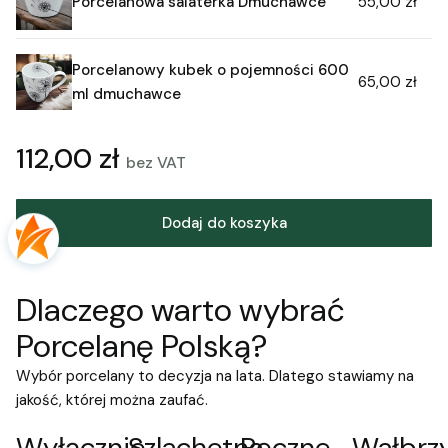
Porcelanowa salaterka Dmuchawce
55,00 zł
go myć zarówno ręcznie, jak i w zmywarce, co
sprawia, że korzystanie z niego jest naprawdę
wygodne.
Porcelanowy kubek o pojemności 600
65,00 zł
ml dmuchawce
112,00 zł
bez VAT
Dodaj do koszyka
Dlaczego warto wybrać
Porcelanę Polską?
Wybór porcelany to decyzja na lata. Dlatego stawiamy na
jakość, której można zaufać.
Wyłącznie
Szlachetna
Ręczne
Wałbrz