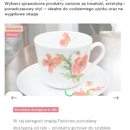
Wybierz sprawdzone produkty cenione za trwałość, estetykę i
ponadczasowy styl — idealne do codziennego użytku oraz na
wyjątkowe okazje.
Bestseller
Okazja
Do koszyka
Porcelana dostępna w 48h
Filiżanka do kawy Maki
W tej kategorii znajdą Państwo porcelanę
75,00 zł
dostępną od ręki – produkty gotowe do szybkiej