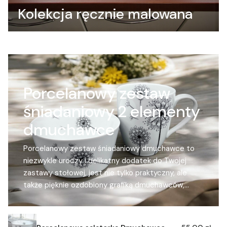
Kolekcja ręcznie malowana
Porcelanowy zestaw
śniadaniowy 2 elementy
dmuchawce
Porcelanowy zestaw śniadaniowy dmuchawce to
niezwykle uroczy i delikatny dodatek do Twojej
zastawy stołowej, jest nie tylko praktyczny, ale
także pięknie ozdobiony grafiką dmuchawców,
dzięki czemu nabiera on jeszcze większego
wdzięku. Wykonany z wysokiej jakości materiałów
jest trwały i łatwy w utrzymaniu czystości. Można