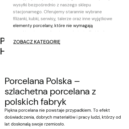
Cena regularna:
125,00 zł
-40%
wysyłki bezpośrednio z naszego sklepu
Najniższa cena:
125,00 zł
-40%
stacjonarnego. Oferujemy starannie wybrane
filiżanki, kubki, serwisy, talerze oraz inne wyjątkowe
elementy porcelany, które nie wymagają
oczekiwania na realizację zamówienia. To idealne
PORCELANA DOSTĘPNA W 48
rozwiązanie dla osób poszukujących eleganckiej
ZOBACZ KATEGORIĘ
porcelany z szybką dostawą – zarówno na prezent,
H
jak i do własnego domu. Wyjątkowe wzory, wysoka
jakość wykonania oraz dostępność od ręki
pozwalają cieszyć się piękną porcelaną bez
długiego czasu oczekiwania.
Porcelana Polska –
szlachetna porcelana z
polskich fabryk
Piękna porcelana nie powstaje przypadkiem. To efekt
doświadczenia, dobrych materiałów i pracy ludzi, którzy od
lat doskonalą swoje rzemiosło.