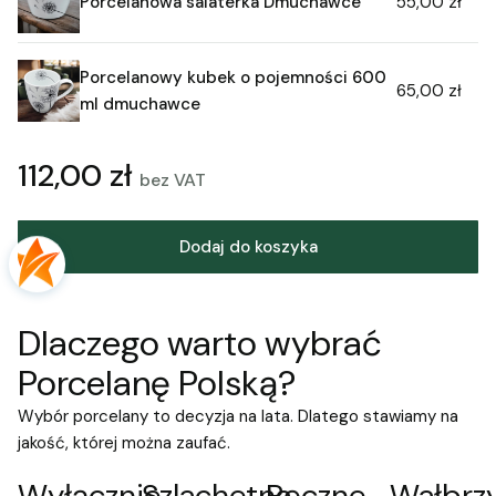
Porcelanowa salaterka Dmuchawce
55,00 zł
go myć zarówno ręcznie, jak i w zmywarce, co
sprawia, że korzystanie z niego jest naprawdę
wygodne.
Porcelanowy kubek o pojemności 600
65,00 zł
ml dmuchawce
112,00 zł
bez VAT
Dodaj do koszyka
Dlaczego warto wybrać
Porcelanę Polską?
Wybór porcelany to decyzja na lata. Dlatego stawiamy na
jakość, której można zaufać.
Wyłącznie
Szlachetna
Ręczne
Wałbrz