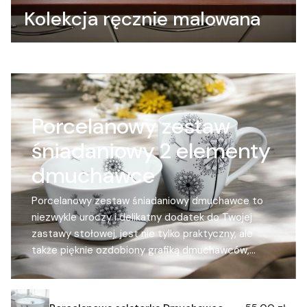
Kolekcja ręcznie malowana
Porcelanowy zestaw
śniadaniowy 2 elementy
dmuchawce
Porcelanowy zestaw śniadaniowy dmuchawce to
niezwykle uroczy i delikatny dodatek do Twojej
zastawy stołowej, jest nie tylko praktyczny, ale
także pięknie ozdobiony grafiką dmuchawców,
dzięki czemu nabiera on jeszcze większego
wdzięku. Wykonany z wysokiej jakości materiałów
jest trwały i łatwy w utrzymaniu czystości. Można