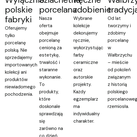
polskie
porcelana
zdobienie
tradycj
fabryki
Nasza
Wybrane
Od lat
oferta
kolekcje
tworzymy i
Oferujemy
obejmuje
dekorujemy
zdobimy
tylko
porcelanę
ręcznie,
porcelanę
porcelanę
cenioną za
wykorzystując
w
polską. Nie
estetykę,
farby
Wałbrzychu
sprzedajemy
trwałość i
ceramiczne
– mieście
importowanych
staranne
oraz
od pokoleń
kolekcji ani
wykonanie.
autorskie
związanym
produktów
To
projekty.
z historią
niewiadomego
produkty,
Każdy
polskiego
pochodzenia.
które
egzemplarz
porcelanowe
doskonale
ma
rzemiosła.
sprawdzają
indywidualny
się
charakter.
zarówno na
co dzień,