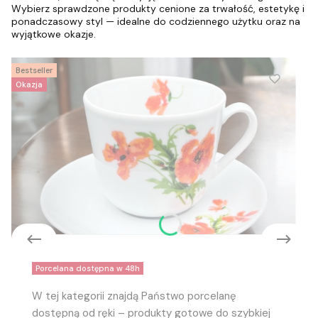
Wybierz sprawdzone produkty cenione za trwałość, estetykę i
ponadczasowy styl — idealne do codziennego użytku oraz na
wyjątkowe okazje.
Bestseller
Okazja
Do koszyka
Porcelana dostępna w 48h
Filiżanka do kawy Maki
W tej kategorii znajdą Państwo porcelanę
75,00 zł
dostępną od ręki – produkty gotowe do szybkiej