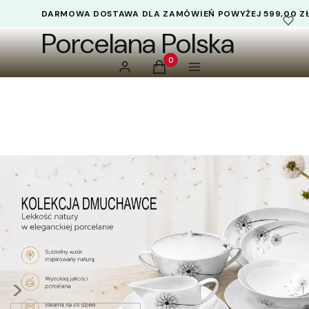
DARMOWA DOSTAWA DLA ZAMÓWIEŃ POWYŻEJ 599,00 Z
Porcelana Polska
Produkty w koszyku: 0. Zobacz 
Zaloguj się
Koszyk
Menu
>