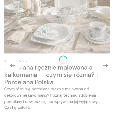
16-06-2026
Porcelana ręcznie malowana a
kalkomania — czym się różnią? |
Porcelana Polska
Czym różni się porcelana ręcznie malowana od
dekorowanej kalkomanią? Poznaj techniki zdobienia
porcelany i dowiedz się, co wpływa na jej wyjątkowy
Czytaj całość
charakter