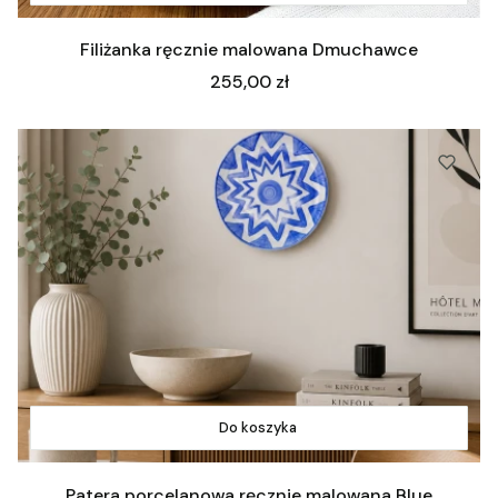
Filiżanka ręcznie malowana Dmuchawce
Cena
255,00 zł
Do koszyka
Patera porcelanowa ręcznie malowana Blue