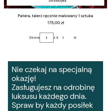
Do koszyka
Patera, talerz ręcznie malowany 1 sztuka
Cena
175,00 zł
Strona
z 4
Przejdź do ostatniej st
Nie czekaj na specjalną
okazję!
Zasługujesz na odrobinę
luksusu każdego dnia.
Spraw by każdy posiłek