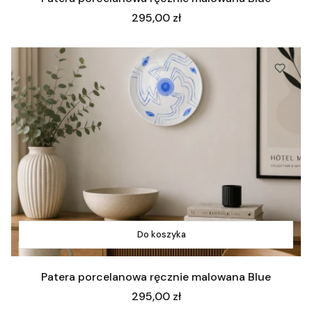
Cena
295,00 zł
Do koszyka
Patera porcelanowa ręcznie malowana Blue
Cena
295,00 zł