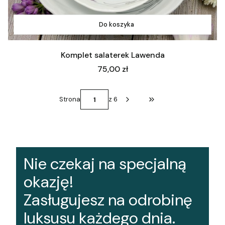
Do koszyka
Komplet salaterek Lawenda
Cena
75,00 zł
Strona
z 6
Przejdź do ostatniej st
Nie czekaj na specjalną
okazję!
Zasługujesz na odrobinę
luksusu każdego dnia.