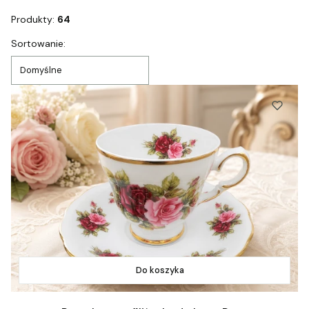
Produkty:
64
Lista produktów
Sortowanie:
Domyślne
Do koszyka