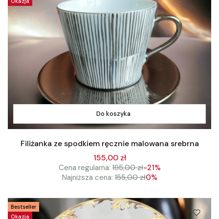
Okazja
Do koszyka
Filiżanka ze spodkiem ręcznie malowana srebrna
155,00 zł
Cena regularna:
195,00 zł
-21%
Najniższa cena:
155,00 zł
0%
Bestseller
Okazja