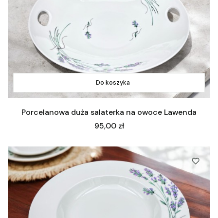
Do koszyka
Porcelanowa duża salaterka na owoce Lawenda
Cena
95,00 zł