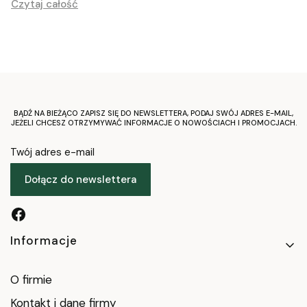
Czytaj całość
charakter
BĄDŹ NA BIEŻĄCO ZAPISZ SIĘ DO NEWSLETTERA, PODAJ SWÓJ ADRES E-MAIL,
JEŻELI CHCESZ OTRZYMYWAĆ INFORMACJE O NOWOŚCIACH I PROMOCJACH.
Twój adres e-mail
Dołącz do newslettera
Linki w stopce
Informacje
O firmie
Kontakt i dane firmy