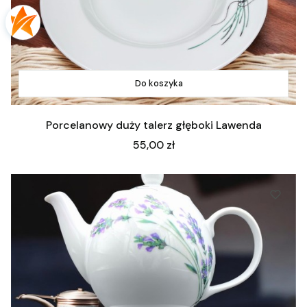
Do koszyka
Porcelanowy duży talerz głęboki Lawenda
Cena
55,00 zł