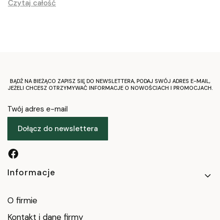
Czytaj całość
charakter
BĄDŹ NA BIEŻĄCO ZAPISZ SIĘ DO NEWSLETTERA, PODAJ SWÓJ ADRES E-MAIL,
JEŻELI CHCESZ OTRZYMYWAĆ INFORMACJE O NOWOŚCIACH I PROMOCJACH.
Twój adres e-mail
Dołącz do newslettera
Linki w stopce
Informacje
O firmie
Kontakt i dane firmy