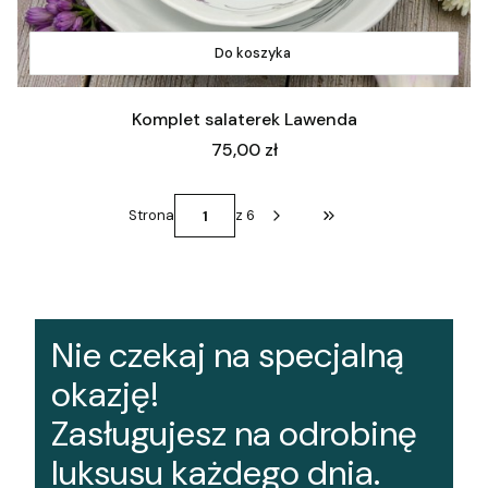
Do koszyka
Komplet salaterek Lawenda
Cena
75,00 zł
Strona
z 6
Przejdź do ostatniej st
Nie czekaj na specjalną
okazję!
Zasługujesz na odrobinę
luksusu każdego dnia.