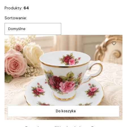
Produkty:
64
Lista produktów
Sortowanie:
Domyślne
Do koszyka