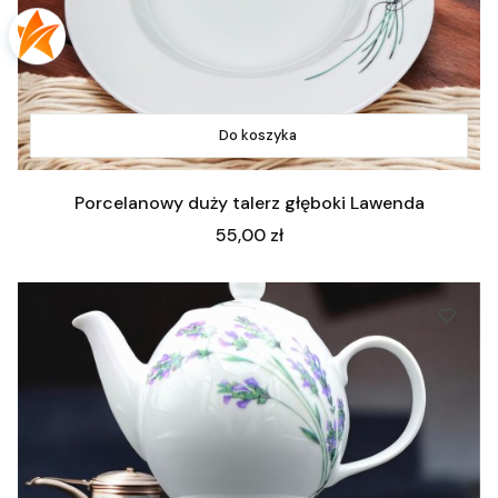
Do koszyka
Porcelanowy duży talerz głęboki Lawenda
Cena
55,00 zł