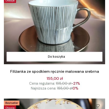
Okazja
Do koszyka
Filiżanka ze spodkiem ręcznie malowana srebrna
155,00 zł
Cena regularna:
195,00 zł
-21%
Najniższa cena:
155,00 zł
0%
Bestseller
Okazja