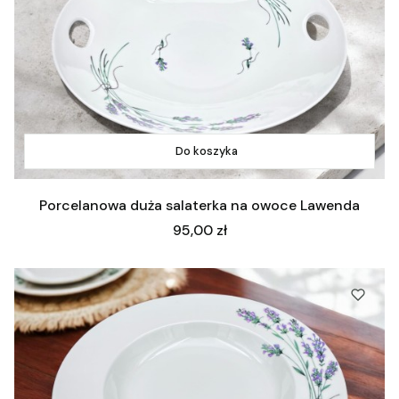
Do koszyka
Porcelanowa duża salaterka na owoce Lawenda
Cena
95,00 zł