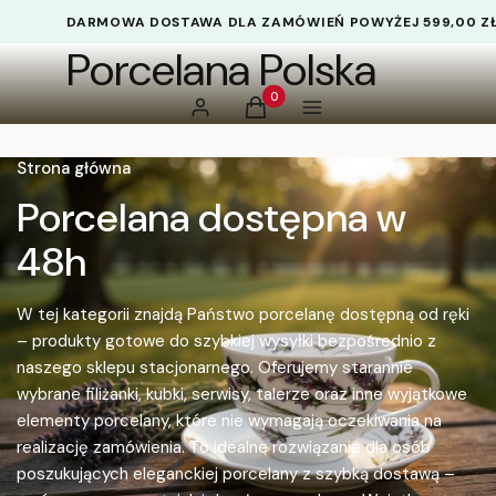
DARMOWA DOSTAWA DLA ZAMÓWIEŃ POWYŻEJ 599,00 Z
Porcelana Polska
Produkty w koszyku: 0. Zobacz 
Zaloguj się
Koszyk
Menu
Strona główna
Porcelana dostępna w
48h
W tej kategorii znajdą Państwo porcelanę dostępną od ręki
– produkty gotowe do szybkiej wysyłki bezpośrednio z
naszego sklepu stacjonarnego. Oferujemy starannie
wybrane filiżanki, kubki, serwisy, talerze oraz inne wyjątkowe
elementy porcelany, które nie wymagają oczekiwania na
realizację zamówienia. To idealne rozwiązanie dla osób
poszukujących eleganckiej porcelany z szybką dostawą –