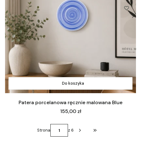
Do koszyka
Patera porcelanowa ręcznie malowana Blue
Cena
155,00 zł
Strona
z 6
Przejdź do ostatniej st