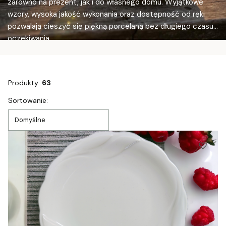
zarówno na prezent, jak i do własnego domu. Wyjątkowe
wzory, wysoka jakość wykonania oraz dostępność od ręki
pozwalają cieszyć się piękną porcelaną bez długiego czasu
oczekiwania.
Produkty:
63
Lista produktów
Sortowanie:
Domyślne