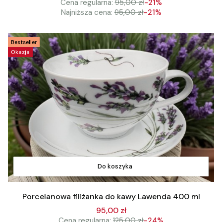
Cena regularna:
95,00 zł
-21%
Najniższa cena:
95,00 zł
-21%
Bestseller
Okazja
Do koszyka
Porcelanowa filiżanka do kawy Lawenda 400 ml
95,00 zł
Cena regularna:
125,00 zł
-24%