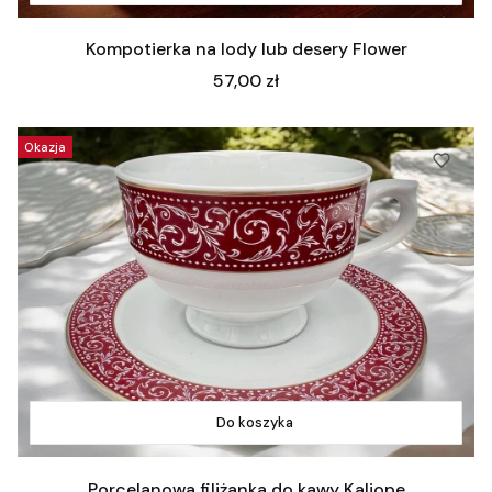
Kompotierka na lody lub desery Flower
Cena
57,00 zł
Okazja
Do koszyka
Porcelanowa filiżanka do kawy Kaliope