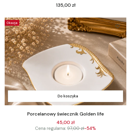
Cena
135,00 zł
Okazja
Do koszyka
Porcelanowy świecznik Golden life
45,00 zł
Cena regularna:
97,00 zł
-54%