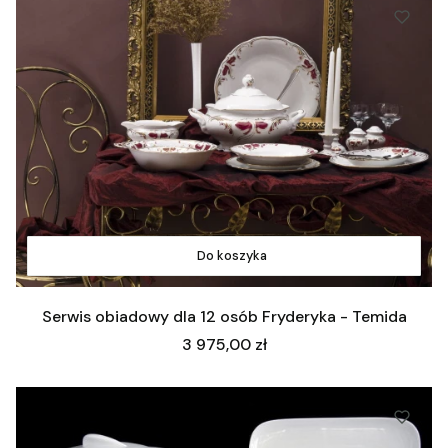
Do koszyka
Serwis obiadowy dla 12 osób Fryderyka - Temida
Cena
3 975,00 zł