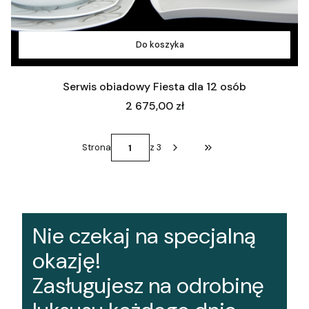
Do koszyka
Serwis obiadowy Fiesta dla 12 osób
Cena
2 675,00 zł
Strona
z 3
Przejdź do ostatniej st
Nie czekaj na specjalną
okazję!
Zasługujesz na odrobinę