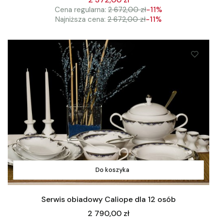
Cena regularna:
2 672,00 zł
-11%
Najniższa cena:
2 672,00 zł
-11%
Do koszyka
Serwis obiadowy Caliope dla 12 osób
Cena
2 790,00 zł