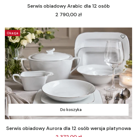
Serwis obiadowy Arabic dla 12 osób
Cena
2 790,00 zł
Okazja
Do koszyka
Serwis obiadowy Aurora dla 12 osób wersja platynowa
2 372,00 zł