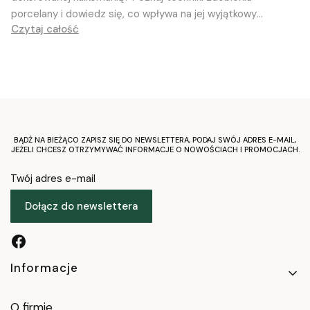
porcelany i dowiedz się, co wpływa na jej wyjątkowy
Czytaj całość
charakter
BĄDŹ NA BIEŻĄCO ZAPISZ SIĘ DO NEWSLETTERA, PODAJ SWÓJ ADRES E-MAIL,
JEŻELI CHCESZ OTRZYMYWAĆ INFORMACJE O NOWOŚCIACH I PROMOCJACH.
Twój adres e-mail
Dołącz do newslettera
Linki w stopce
Informacje
O firmie