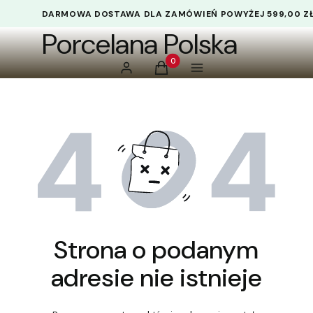
DARMOWA DOSTAWA DLA ZAMÓWIEŃ POWYŻEJ 599,00 Z
Porcelana Polska
Produkty w koszyku: 0. Zobacz 
Zaloguj się
Koszyk
Menu
Strona o podanym
adresie nie istnieje