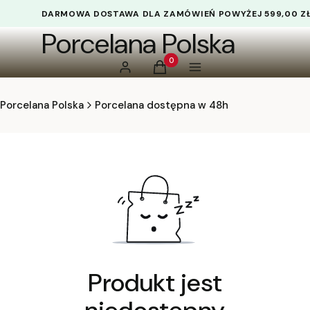
DARMOWA DOSTAWA DLA ZAMÓWIEŃ POWYŻEJ 599,00 Z
Porcelana Polska
Produkty w koszyku: 0. Zobacz 
Zaloguj się
Koszyk
Menu
Porcelana Polska
Porcelana dostępna w 48h
Produkt jest