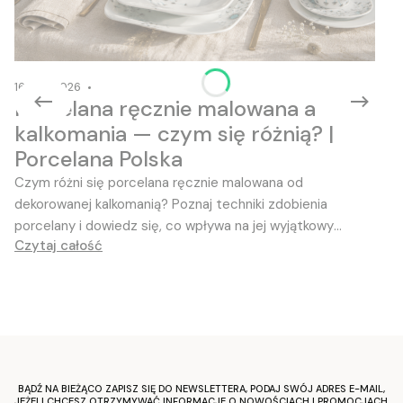
16-06-2026
Porcelana ręcznie malowana a
kalkomania — czym się różnią? |
Porcelana Polska
Czym różni się porcelana ręcznie malowana od
dekorowanej kalkomanią? Poznaj techniki zdobienia
porcelany i dowiedz się, co wpływa na jej wyjątkowy
Czytaj całość
charakter
BĄDŹ NA BIEŻĄCO ZAPISZ SIĘ DO NEWSLETTERA, PODAJ SWÓJ ADRES E-MAIL,
JEŻELI CHCESZ OTRZYMYWAĆ INFORMACJE O NOWOŚCIACH I PROMOCJACH.