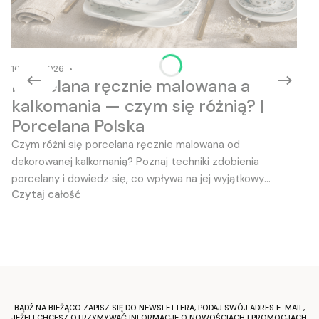
16-06-2026
Porcelana ręcznie malowana a
kalkomania — czym się różnią? |
Porcelana Polska
Czym różni się porcelana ręcznie malowana od
dekorowanej kalkomanią? Poznaj techniki zdobienia
porcelany i dowiedz się, co wpływa na jej wyjątkowy
Czytaj całość
charakter
BĄDŹ NA BIEŻĄCO ZAPISZ SIĘ DO NEWSLETTERA, PODAJ SWÓJ ADRES E-MAIL,
JEŻELI CHCESZ OTRZYMYWAĆ INFORMACJE O NOWOŚCIACH I PROMOCJACH.