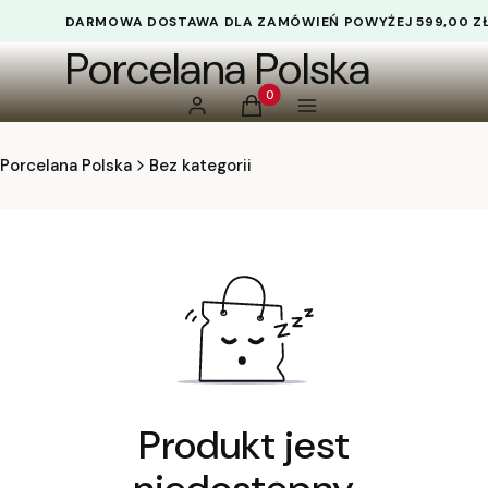
DARMOWA DOSTAWA DLA ZAMÓWIEŃ POWYŻEJ 599,00 Z
Porcelana Polska
Produkty w koszyku: 0. Zobacz 
Zaloguj się
Koszyk
Menu
Porcelana Polska
Bez kategorii
Produkt jest