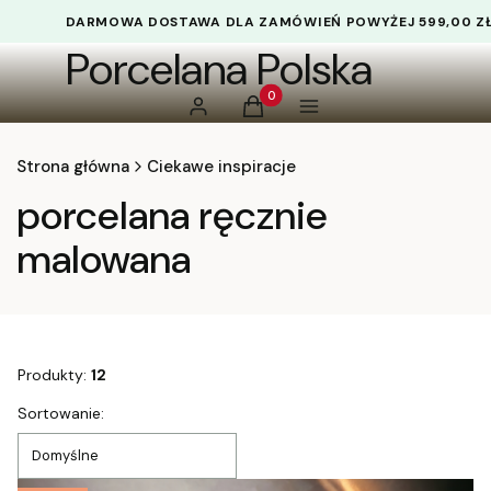
DARMOWA DOSTAWA DLA ZAMÓWIEŃ POWYŻEJ 599,00 Z
Porcelana Polska
Produkty w koszyku: 0. Zobacz 
Zaloguj się
Koszyk
Menu
Strona główna
Ciekawe inspiracje
porcelana ręcznie
malowana
Produkty:
12
Lista produktów
Sortowanie:
Domyślne