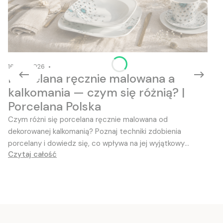
16-06-2026
Porcelana ręcznie malowana a
kalkomania — czym się różnią? |
Porcelana Polska
Czym różni się porcelana ręcznie malowana od
dekorowanej kalkomanią? Poznaj techniki zdobienia
porcelany i dowiedz się, co wpływa na jej wyjątkowy
Czytaj całość
charakter