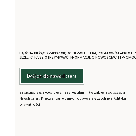
BĄDŹ NA BIEŻĄCO ZAPISZ SIĘ DO NEWSLETTERA, PODAJ SWÓJ ADRES E-M
JEŻELI CHCESZ OTRZYMYWAĆ INFORMACJE O NOWOŚCIACH I PROMOC
Twój adres e-mail
Dołącz do newslettera
Zapisując się, akceptujesz nasz
Regulamin
(w zakresie dotyczącym
Newslettera). Przetwarzanie danych odbywa się zgodnie z
Polityka
prywatności