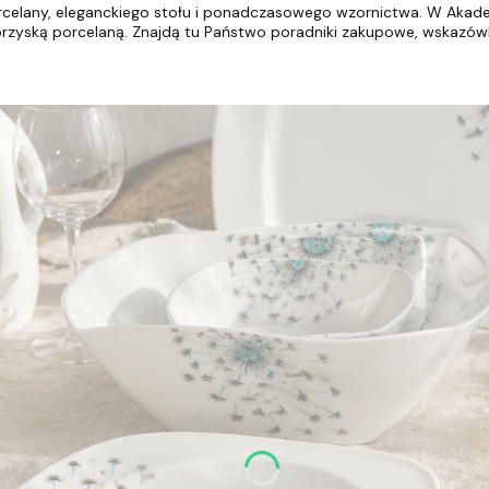
elany, eleganckiego stołu i ponadczasowego wzornictwa. W Akademii
ską porcelaną. Znajdą tu Państwo poradniki zakupowe, wskazówki 