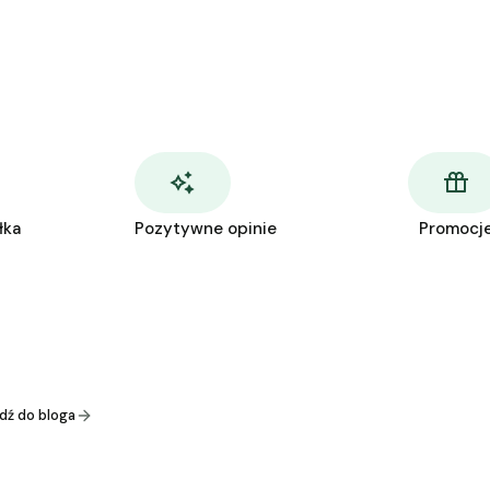
łka
Pozytywne opinie
Promocj
dź do bloga