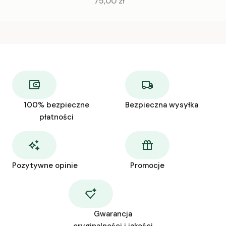
Cena
75,00 zł
100% bezpieczne
Bezpieczna wysyłka
płatności
Pozytywne opinie
Promocje
Gwarancja