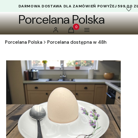
DARMOWA DOSTAWA DLA ZAMÓWIEŃ POWYŻEJ 599,00 Z
Porcelana Polska
Produkty w koszyku: 0. Zobacz 
Zaloguj się
Koszyk
Menu
Porcelana Polska
Porcelana dostępna w 48h