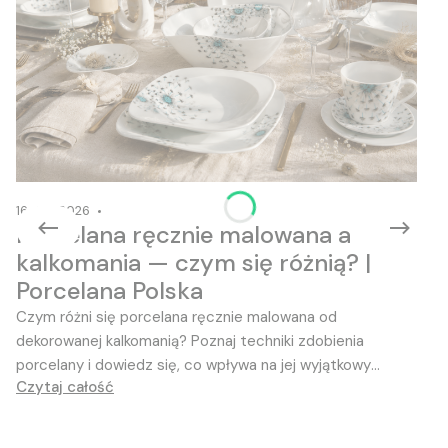
16-06-2026
Porcelana ręcznie malowana a
kalkomania — czym się różnią? |
Porcelana Polska
Czym różni się porcelana ręcznie malowana od
dekorowanej kalkomanią? Poznaj techniki zdobienia
porcelany i dowiedz się, co wpływa na jej wyjątkowy
Czytaj całość
charakter