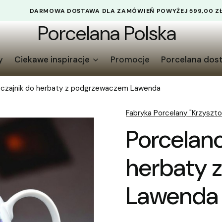
DARMOWA DOSTAWA DLA ZAMÓWIEŃ POWYŻEJ 599,00 Z
Porcelana Polska
y
Ciekawe inspiracje
Promocje
Porcelana dos
 czajnik do herbaty z podgrzewaczem Lawenda
Fabryka Porcelany "Krzyszto
Porcelan
herbaty 
Lawenda