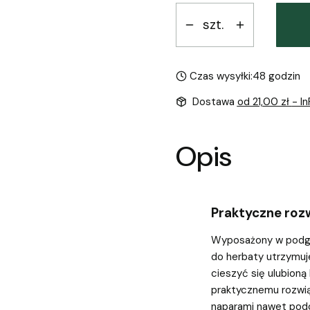
szt.
Czas wysyłki:
48 godzin
Dostawa
od 21,00 zł
- I
Opis
Praktyczne roz
Wyposażony w podgr
do herbaty utrzymuj
cieszyć się ulubioną
praktycznemu rozwi
naparami nawet pod